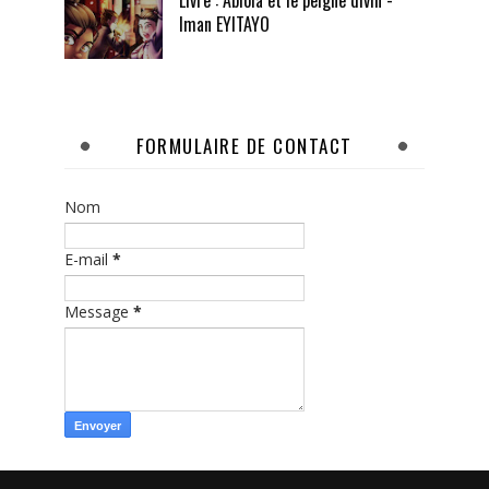
Livre : Abiola et le peigne divin -
Iman EYITAYO
FORMULAIRE DE CONTACT
Nom
E-mail
*
Message
*