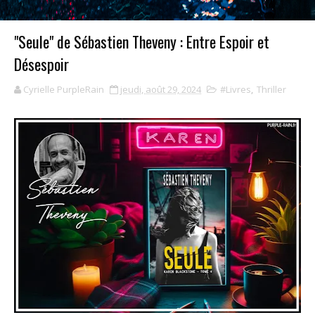
"Seule" de Sébastien Theveny : Entre Espoir et
Désespoir
Cyrielle PurpleRain
jeudi, août 29, 2024
#Livres
,
Thriller