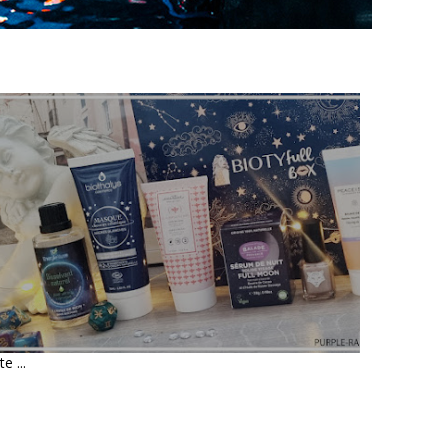
UNBOXING - BIOTYFULL BOX
DE JANVIER 2022 : LA
COSMIQUE RÉCONFORTANTE
te ...