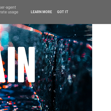
user-agent
erate usage
LEARN MORE
GOT IT