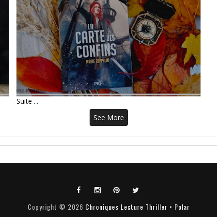
LIVRE : LA CARTE DES
CONFINS • MARIE REPPELIN
Suite ...
See More
Copyright ©
2026
Chroniques Lecture Thriller • Polar