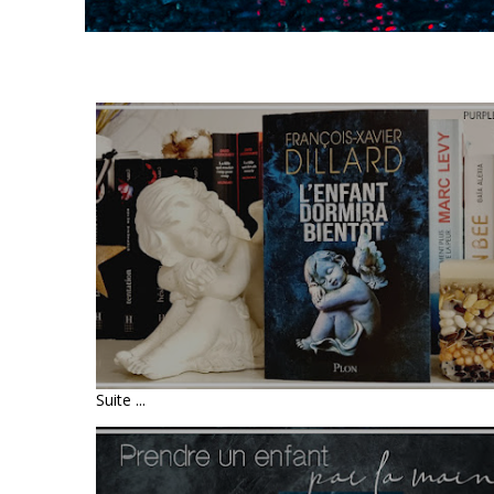
LIVRE : L'ENFANT DORMIRA
BIENTÔT • FRANÇOIS-XAVIER
DILLARD
Suite ...