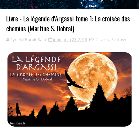
Livre - La légende d'Argassi tome 1: La croisée des
chemins (Martine S. Dobral)
Cyrielle PurpleRain
jeudi, juin 28, 2018
#Livres
,
Fantasy