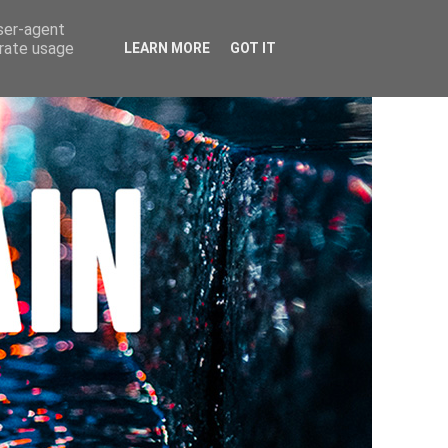
user-agent
erate usage
LEARN MORE
GOT IT