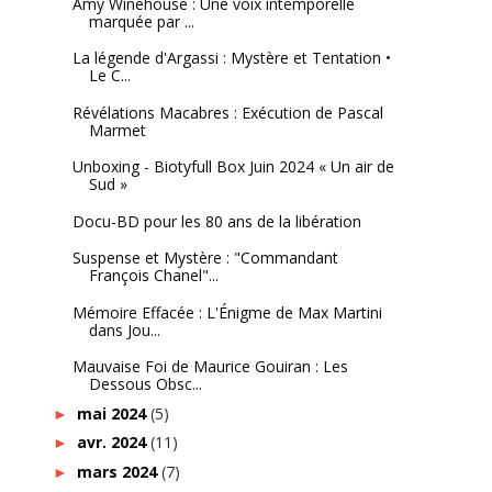
Amy Winehouse : Une voix intemporelle
marquée par ...
La légende d'Argassi : Mystère et Tentation •
Le C...
Révélations Macabres : Exécution de Pascal
Marmet
Unboxing - Biotyfull Box Juin 2024 « Un air de
Sud »
Docu-BD pour les 80 ans de la libération
Suspense et Mystère : "Commandant
François Chanel"...
Mémoire Effacée : L'Énigme de Max Martini
dans Jou...
Mauvaise Foi de Maurice Gouiran : Les
Dessous Obsc...
mai 2024
(5)
►
avr. 2024
(11)
►
mars 2024
(7)
►