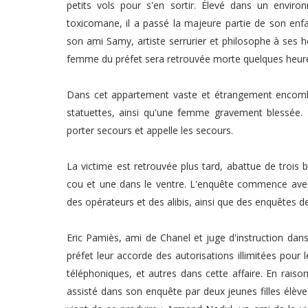
petits vols pour s'en sortir. Élevé dans un enviro
toxicomane, il a passé la majeure partie de son enf
son ami Samy, artiste serrurier et philosophe à ses 
femme du préfet sera retrouvée morte quelques heure
Dans cet appartement vaste et étrangement encombré
statuettes, ainsi qu'une femme gravement blessée. Mal
porter secours et appelle les secours.
La victime est retrouvée plus tard, abattue de trois 
cou et une dans le ventre. L'enquête commence avec 
des opérateurs et des alibis, ainsi que des enquêtes d
Eric Pamiès, ami de Chanel et juge d'instruction dans 
préfet leur accorde des autorisations illimitées pour 
téléphoniques, et autres dans cette affaire. En rais
assisté dans son enquête par deux jeunes filles élèv