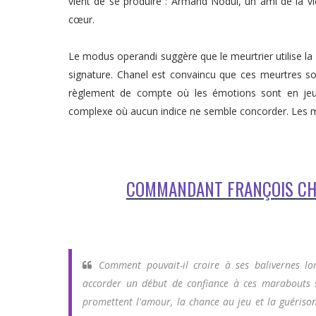
vient de se produire : Armand Nodul, un ami de la vi
cœur.
Le modus operandi suggère que le meurtrier utilise l
signature. Chanel est convaincu que ces meurtres son
règlement de compte où les émotions sont en je
complexe où aucun indice ne semble concorder. Les m
COMMANDANT FRANÇOIS CHA
Comment pouvait-il croire à ses balivernes l
accorder un début de confiance à ces marabouts so
promettent l'amour, la chance au jeu et la guérison