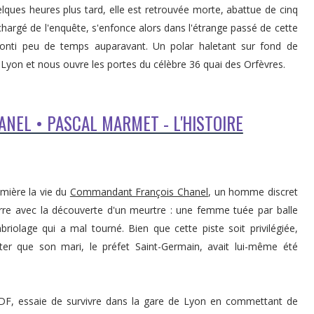
uelques heures plus tard, elle est retrouvée morte, abattue de cinq
hargé de l'enquête, s'enfonce alors dans l'étrange passé de cette
Conti peu de temps auparavant. Un polar haletant sur fond de
e Lyon et nous ouvre les portes du célèbre 36 quai des Orfèvres.
EL • PASCAL MARMET - L'HISTOIRE
umière la vie du
Commandant François Chanel
, un homme discret
rre avec la découverte d'un meurtre : une femme tuée par balle
olage qui a mal tourné. Bien que cette piste soit privilégiée,
noter que son mari, le préfet Saint-Germain, avait lui-même été
DF, essaie de survivre dans la gare de Lyon en commettant de