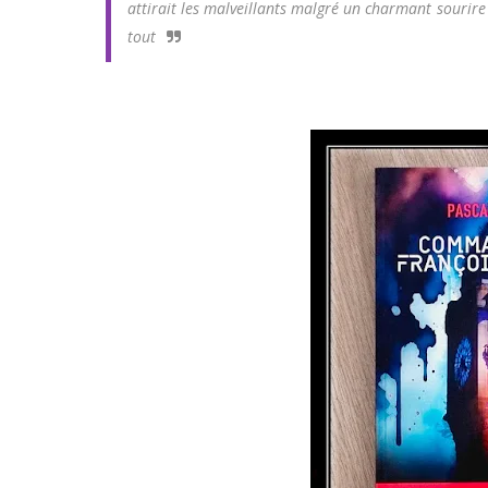
attirait les malveillants malgré un charmant sourir
tout