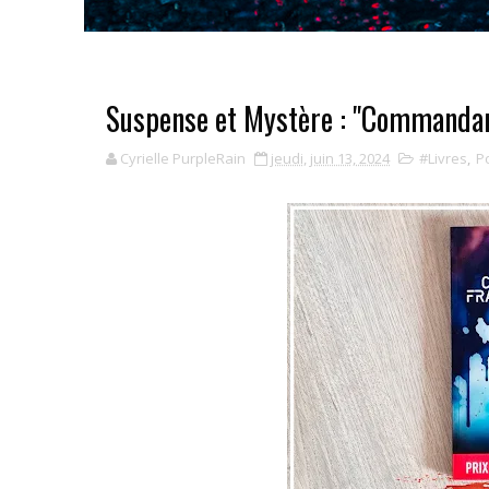
Suspense et Mystère : "Commandan
Cyrielle PurpleRain
jeudi, juin 13, 2024
#Livres
,
Po