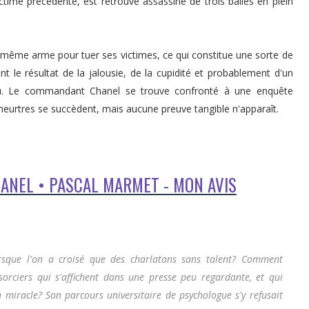
ctime précédente, est retrouvé assassiné de trois balles en plein
a même arme pour tuer ses victimes, ce qui constitue une sorte de
t le résultat de la jalousie, de la cupidité et probablement d'un
u. Le commandant Chanel se trouve confronté à une enquête
eurtres se succèdent, mais aucune preuve tangible n'apparaît.
NEL • PASCAL MARMET - MON AVIS
orsque l'on a croisé que des charlatans sans talent? Comment
rciers qui s'affichent dans une presse peu regardante, et qui
 miracle? Son parcours universitaire de psychologue s'y refusait