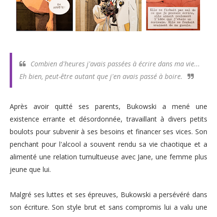
Combien d'heures j'avais passées à écrire dans ma vie...
Eh bien, peut-être autant que j'en avais passé à boire.
Après avoir quitté ses parents, Bukowski a mené une
existence errante et désordonnée, travaillant à divers petits
boulots pour subvenir à ses besoins et financer ses vices. Son
penchant pour l'alcool a souvent rendu sa vie chaotique et a
alimenté une relation tumultueuse avec Jane, une femme plus
jeune que lui.
Malgré ses luttes et ses épreuves, Bukowski a persévéré dans
son écriture. Son style brut et sans compromis lui a valu une