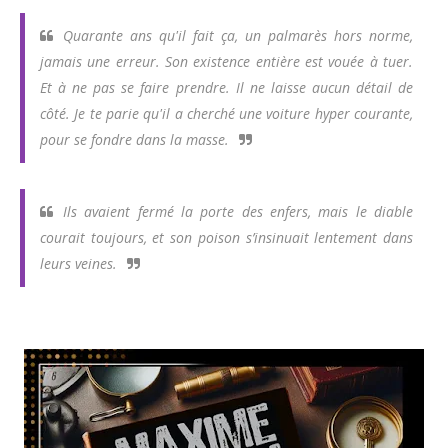
Quarante ans qu'il fait ça, un palmarès hors norme,
jamais une erreur. Son existence entière est vouée à tuer.
Et à ne pas se faire prendre. Il ne laisse aucun détail de
côté. Je te parie qu'il a cherché une voiture hyper courante,
pour se fondre dans la masse.
Ils avaient fermé la porte des enfers, mais le diable
courait toujours, et son poison s’insinuait lentement dans
leurs veines.