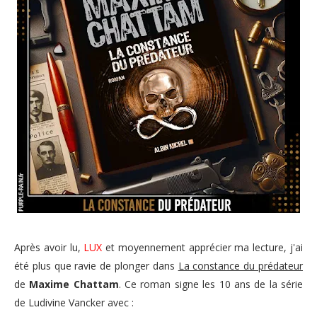
Après avoir lu,
LUX
et moyennement apprécier ma lecture, j'ai
été plus que ravie de plonger dans
La constance du prédateur
de
Maxime Chattam
. Ce roman signe les 10 ans de la série
de Ludivine Vancker avec :