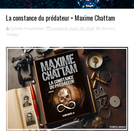
La constance du prédateur • Maxime Chattam
Cyrielle PurpleRain
vendredi, mars 08, 2024
#Livres
,
Thriller