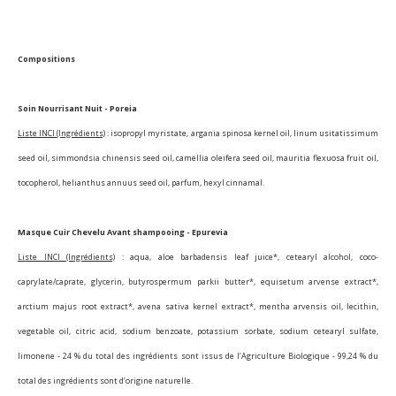
Compositions
Soin Nourrisant Nuit - Poreia
Liste INCI (Ingrédients)
: isopropyl myristate, argania spinosa kernel oil, linum usitatissimum
seed oil, simmondsia chinensis seed oil, camellia oleifera seed oil, mauritia flexuosa fruit oil,
tocopherol, helianthus annuus seed oil, parfum, hexyl cinnamal.
Masque Cuir Chevelu Avant shampooing - Epurevia
Liste INCI (Ingrédients)
: aqua, aloe barbadensis leaf juice*, cetearyl alcohol, coco-
caprylate/caprate, glycerin, butyrospermum parkii butter*, equisetum arvense extract*,
arctium majus root extract*, avena sativa kernel extract*, mentha arvensis oil, lecithin,
vegetable oil, citric acid, sodium benzoate, potassium sorbate, sodium cetearyl sulfate,
limonene -
24 % du total des ingrédients sont issus de l’Agriculture Biologique -
99,24 % du
total des ingrédients sont d’origine naturelle.