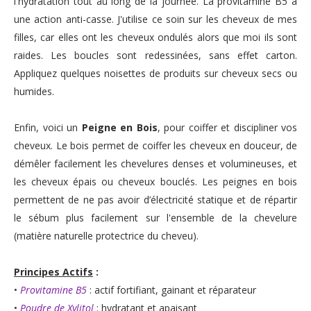
l'hydratation tout au long de la journée. La
provitamine B5 à
une action anti-casse. J'utilise ce soin sur les cheveux de mes
filles, car elles ont les cheveux ondulés alors que moi ils sont
raides. Les boucles sont redessinées, sans effet carton.
Appliquez quelques noisettes de produits sur cheveux secs ou
humides.
Enfin, voici un
P
eigne en Bois
, pour coiffer et discipliner vos
cheveux. Le bois permet de coiffer les cheveux en douceur, de
démêler facilement les chevelures denses et volumineuses, et
les cheveux épais ou cheveux bouclés. Les peignes en bois
permettent de ne pas avoir d’électricité statique et de répartir
le sébum plus facilement sur l'ensemble de la chevelure
(matière naturelle protectrice du cheveu).
Principes Actifs
:
•
Provitamine B5
: actif fortifiant, gainant et réparateur
•
Poudre de Xylitol
: hydratant et apaisant