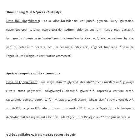
Shampooing Miel & Epices - Biothalys
Liste INCI (Ingrédients)
:
aqua, aloe barbadensis leaf juice*, glycerin, lauryl glucoside,
cocamidopropyl betaine, coco-glucoside, sodium chloride, arctium majus root extract*,
hamamelis virginiana leaf water*, mimosa tenuiflora bark extract*, betaine, sodium phytate,
parfum, potassium sorbate, sodium benzoate, citric acid, eugenol, limonene.
* issu de
l’agriculture biologique (certification cosmecert)
Après-shampoing solide - Lamazuna
Liste INCI (Ingrédients)
: zea mays starch*, glyceryl stearate**, cocos nucifera oil*, glyceryl
citrate cross polymer**, polyglyceryl-4 oleate**, glycerin**, copernicia cerifera cera*,
caesalpinia spinosa gum*, parfum**, aqua, caprylyl/capryl wheat bran/ straw glycosides**,
sorbitol**, tocopherol**, helianthus annuus seed oil**. * issus de l’agriculture biologique •
47,5% du total des ingrédients sont issus de l’Agriculture Biologique - ** d'origine naturelle
Gelée Capillaire Hydratante Les secrest de Loly