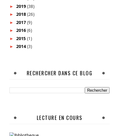
2019
(38)
►
2018
(26)
►
2017
(9)
►
2016
(6)
►
2015
(1)
►
2014
(3)
►
RECHERCHER DANS CE BLOG
LECTURE EN COURS