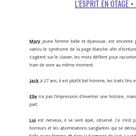
L’ESPRIT EN OTAGE •
Mary
jeune femme belle et épanouie, est enceinte jus
vaincu le syndrome de la page blanche afin d'écritu
s’agitent sur le clavier, les mots défilent pour raconter
train de vivre au même moment.
Jack
à 27 ans, il est plutôt bel homme, les traits fins et
Elle
n’a pas l'impression d'inventer une histoire, mais
part.
Lui
est nerveux, il se sent épié, observé. Ce n’est pas
horreurs et les abominations sanglantes qui se dér
belle jeune femme gît dans la baignoire de Jack. La vi