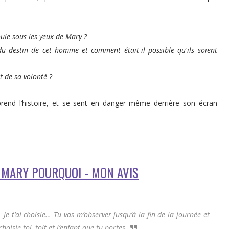
roule sous les yeux de Mary ?
 du destin de cet homme et comment était-il possible qu'ils soient
et de sa volonté ?
rend l’histoire, et se sent en danger même derrière son écran
• MARY POURQUOI - MON AVIS
 Je t’ai choisie… Tu vas m’observer jusqu’à la fin de la journée et
hoisie toi, toit et l’enfant que tu portes