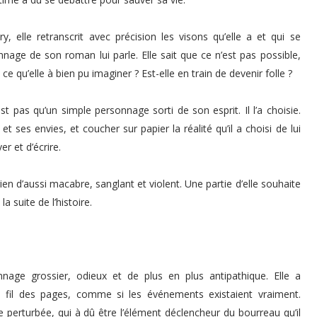
y, elle retranscrit avec précision les visons qu’elle a et qui se
nnage de son roman lui parle. Elle sait que ce n’est pas possible,
ce qu’elle à bien pu imaginer ? Est-elle en train de devenir folle ?
st pas qu’un simple personnage sorti de son esprit. Il l’a choisie.
et ses envies, et coucher sur papier la réalité qu’il a choisi de lui
ver et d’écrire.
en d’aussi macabre, sanglant et violent. Une partie d’elle souhaite
la suite de l’histoire.
nage grossier, odieux et de plus en plus antipathique. Elle a
 fil des pages, comme si les événements existaient vraiment.
 perturbée, qui à dû être l’élément déclencheur du bourreau qu’il