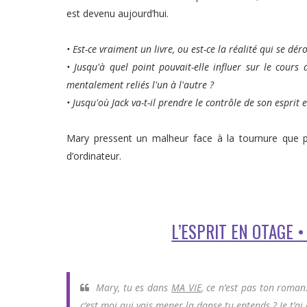
est devenu aujourd’hui.
• Est-ce vraiment un livre, ou est-ce la réalité qui se dé
• Jusqu'à quel point pouvait-elle influer sur le cours
mentalement reliés l'un à l'autre ?
• Jusqu'où Jack va-t-il prendre le contrôle de son esprit 
Mary pressent un malheur face à la tournure que p
d’ordinateur.
L’ESPRIT EN OTAGE 
Mary, tu es dans
MA VIE
, ce n’est pas ton roman.
c’est moi qui vais mener la danse tu entends ? Je t’ai c