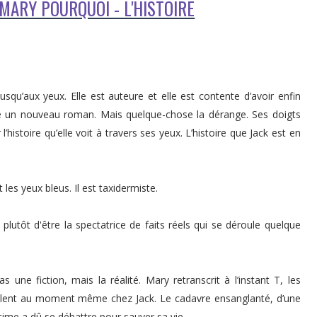
 MARY POURQUOI - L'HISTOIRE
qu’aux yeux. Elle est auteure et elle est contente d’avoir enfin
re un nouveau roman. Mais quelque-chose la dérange. Ses doigts
 l’histoire qu’elle voit à travers ses yeux. L’histoire que Jack est en
 les yeux bleus. Il est taxidermiste.
 plutôt d'être la spectatrice de faits réels qui se déroule quelque
 une fiction, mais la réalité. Mary retranscrit à l’instant T, les
oulent au moment même chez Jack. Le cadavre ensanglanté, d’une
ctime a dû se débattre pour sauver sa vie.