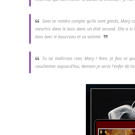
Sans se rendre compte qu’ils sont glacés, Mary con
meurtre dans le bois dans un état second. Elle a si 
bois avec le bourreau et sa victime
Tu ne maîtrises rien, Mary ! Rien. Je fais ce qu
cauchemar aujourd'hui, demain je serai l'enfer de ta