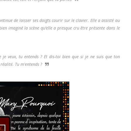
tinue de laisser ses doigts courir sur le clavier. Elle a assisté au
bien imaginé la scène qu’elle a presque cru être présente dans le
e je veux, tu entends ? Et dis-toi bien que si je ne suis que ton
 réalité. Tu m'entends ?