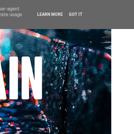
user-agent
erate usage
LEARN MORE
GOT IT