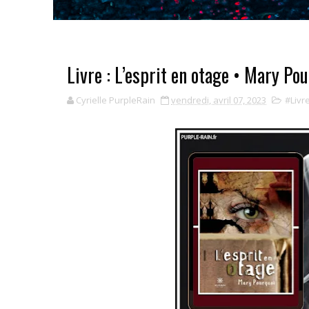
Livre : L’esprit en otage • Mary Po
Cyrielle PurpleRain
vendredi, avril 07, 2023
#Livr