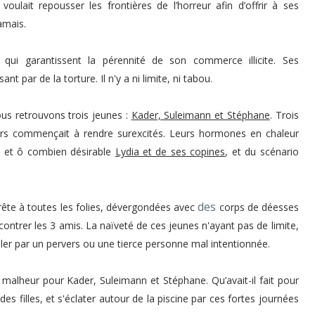
oulait repousser les frontières de l’horreur afin d’offrir à ses
amais.
 qui garantissent la pérennité de son commerce illicite. Ses
t par de la torture. Il n'y a ni limite, ni tabou.
ous retrouvons trois jeunes :
Kader, Suleimann et Stéphane
. Trois
ours commençait à rendre surexcités. Leurs hormones en chaleur
te et ô combien désirable
Lydia et de ses copines
, et du scénario
des
prête à toutes les folies, dévergondées avec
corps de déesses
ntrer les 3 amis. La naïveté de ces jeunes n'ayant pas de limite,
uler par un pervers ou une tierce personne mal intentionnée.
 malheur pour Kader, Suleimann et Stéphane. Qu’avait-il fait pour
es filles, et s'éclater autour de la piscine par ces fortes journées