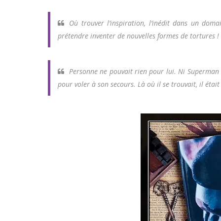
Où trouver l’inspiration, l’inédit dans un dom
prétendre inventer de nouvelles formes de tortures !
Personne ne pouvait rien pour lui. Ni Superman n
pour voler à son secours. Là où il se trouvait, il était