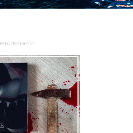
ivres
,
Horreur-Noir