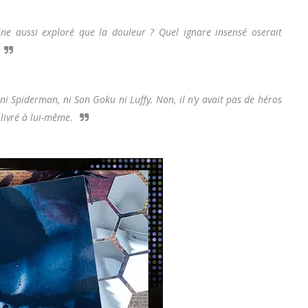
aine aussi exploré que la douleur ? Quel ignare insensé oserait
i Spiderman, ni Son Goku ni Luffy. Non, il n’y avait pas de héros
 livré à lui-même.