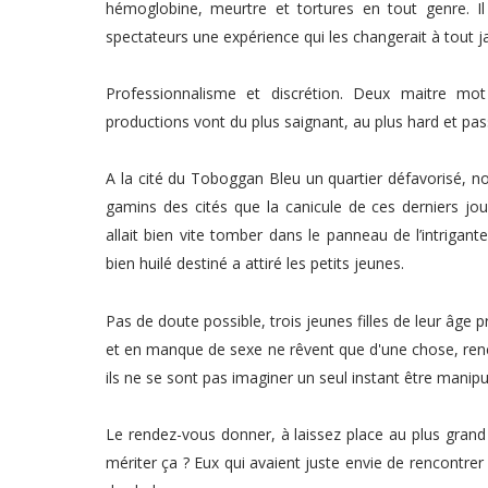
hémoglobine, meurtre et tortures en tout genre. Il v
spectateurs une expérience qui les changerait à tout j
Professionnalisme et discrétion. Deux maitre mot
productions vont du plus saignant, au plus hard et passan
A la cité du Toboggan Bleu un quartier défavorisé, n
gamins des cités que la canicule de ces derniers j
allait bien vite tomber dans le panneau de l’intrigan
bien huilé destiné a attiré les petits jeunes.
Pas de doute possible, trois jeunes filles de leur âge 
et en manque de sexe ne rêvent que d'une chose, renco
ils ne se sont pas imaginer un seul instant être manip
Le rendez-vous donner, à laissez place au plus grand
mériter ça ? Eux qui avaient juste envie de rencontrer d