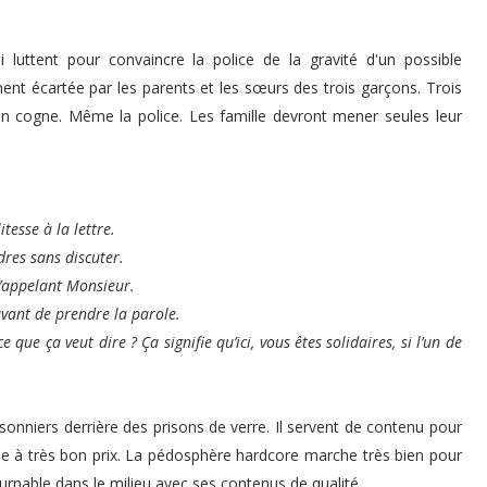
luttent pour convaincre la police de la gravité d'un possible
ent écartée par les parents et les sœurs des trois garçons. Trois
’en cogne. Même la police. Les famille devront mener seules leur
itesse à la lettre.
dres sans discuter.
m’appelant Monsieur.
avant de prendre la parole.
 que ça veut dire ? Ça signifie qu’ici, vous êtes solidaires, si l’un de
isonniers derrière des prisons de verre. Il servent de contenu pour
gne à très bon prix. La pédosphère hardcore marche très bien pour
ournable dans le milieu avec ses contenus de qualité.