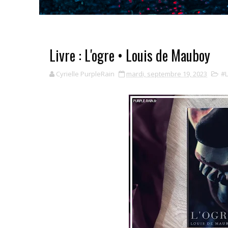
Livre : L'ogre • Louis de Mauboy
Cyrielle PurpleRain
mardi, septembre 19, 2023
#L