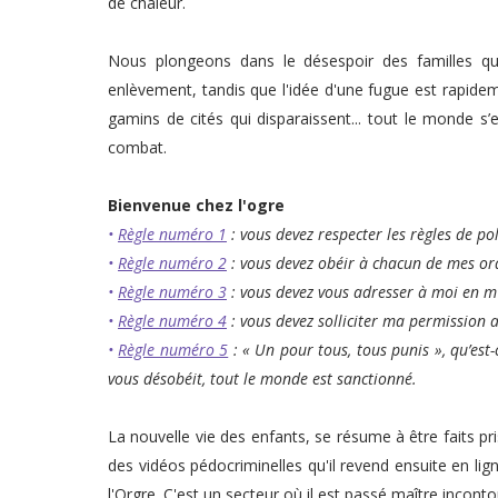
de chaleur.
Nous plongeons dans le désespoir des familles qui 
enlèvement, tandis que l'idée d'une fugue est rapidem
gamins de cités qui disparaissent... tout le monde s
combat.
Bienvenue chez l'ogre
•
Règle numéro 1
: vous devez respecter les règles de pol
•
Règle numéro 2
: vous devez obéir à chacun de mes or
•
Règle numéro 3
: vous devez vous adresser à moi en 
•
Règle numéro 4
: vous devez solliciter ma permission 
•
Règle numéro 5
: « Un pour tous, tous punis », qu’est-ce
vous désobéit, tout le monde est sanctionné.
La nouvelle vie des enfants, se résume à être faits pr
des vidéos pédocriminelles qu'il revend ensuite en li
l'Orgre. C'est un secteur où il est passé maître incont