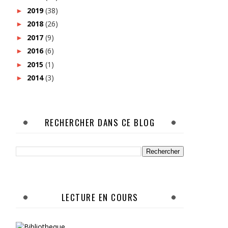
2019
(38)
►
2018
(26)
►
2017
(9)
►
2016
(6)
►
2015
(1)
►
2014
(3)
►
RECHERCHER DANS CE BLOG
LECTURE EN COURS