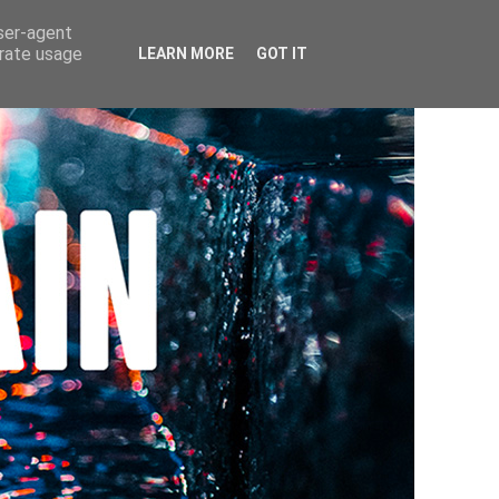
user-agent
erate usage
LEARN MORE
GOT IT