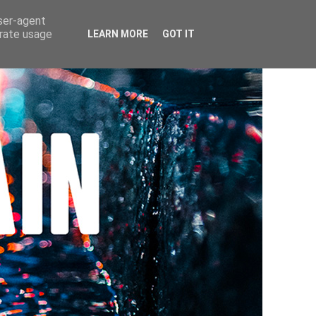
user-agent
erate usage
LEARN MORE
GOT IT