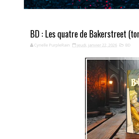
BD : Les quatre de Bakerstreet (t
Cyrielle PurpleRain
jeudi, janvier 22, 2026
BD