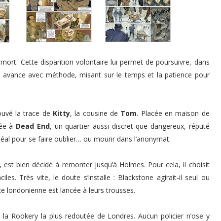
mort. Cette disparition volontaire lui permet de poursuivre, dans
Il avance avec méthode, misant sur le temps et la patience pour
ouvé la trace de
Kitty
, la cousine de
Tom
. Placée en maison de
giée à
Dead End
, un quartier aussi discret que dangereux, réputé
 idéal pour se faire oublier… ou mourir dans l’anonymat.
, est bien décidé à remonter jusqu’à Holmes. Pour cela, il choisit
les. Très vite, le doute s’installe : Blackstone agirait-il seul ou
ice londonienne est lancée à leurs trousses.
, la Rookery la plus redoutée de Londres. Aucun policier n’ose y