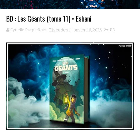
BD : Les Géants (tome 11) • Eshani
Cyrielle PurpleRain
vendredi, janvier 16, 2026
BD