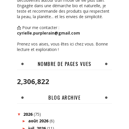
découvertes autour d’un mode de vie plus sain.
Engagée dans une démarche bio et naturelle, je
teste et recommande des produits qui respectent
la peau, la planète... et les envies de simplicité.
📩 Pour me contacter :
cyrielle.purplerain@gmail.com
Prenez vos aises, vous êtes ici chez vous. Bonne
lecture et exploration !
NOMBRE DE PAGES VUES
2,306,822
BLOG ARCHIVE
2026
(75)
▼
août 2026
(6)
►
juil. 2026
(11)
►