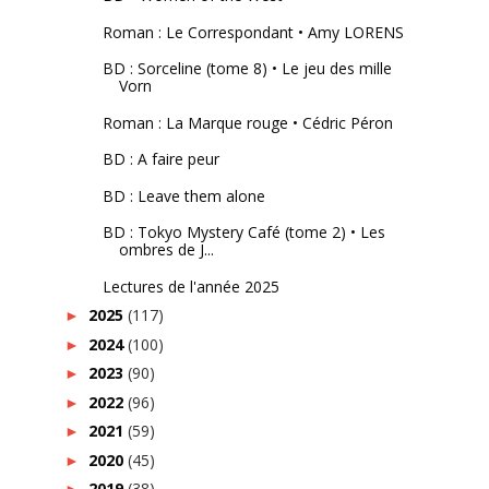
Roman : Le Correspondant • Amy LORENS
BD : Sorceline (tome 8) • Le jeu des mille
Vorn
Roman : La Marque rouge • Cédric Péron
BD : A faire peur
BD : Leave them alone
BD : Tokyo Mystery Café (tome 2) • Les
ombres de J...
Lectures de l'année 2025
2025
(117)
►
2024
(100)
►
2023
(90)
►
2022
(96)
►
2021
(59)
►
2020
(45)
►
2019
(38)