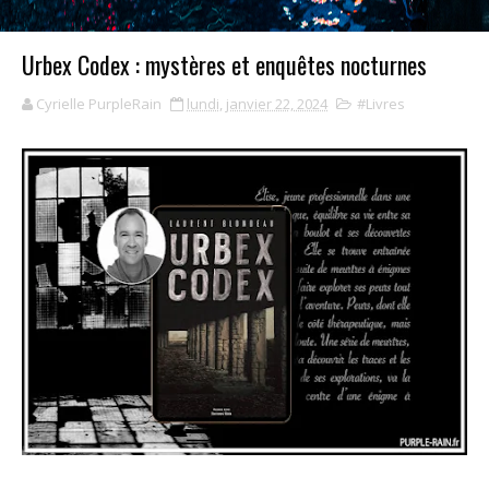
Urbex Codex : mystères et enquêtes nocturnes
Cyrielle PurpleRain
lundi, janvier 22, 2024
#Livres