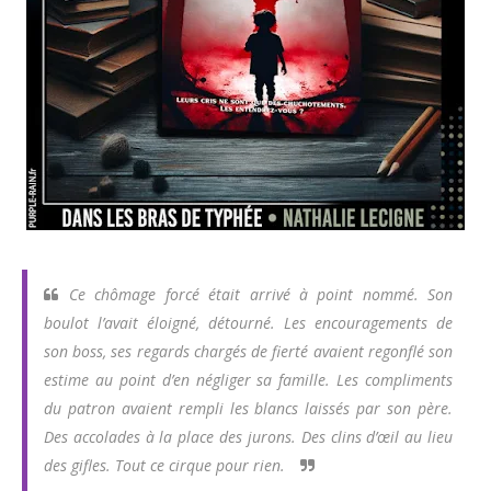
Ce chômage forcé était arrivé à point nommé. Son
boulot l’avait éloigné, détourné. Les encouragements de
son boss, ses regards chargés de fierté avaient regonflé son
estime au point d’en négliger sa famille. Les compliments
du patron avaient rempli les blancs laissés par son père.
Des accolades à la place des jurons. Des clins d’œil au lieu
des gifles. Tout ce cirque pour rien.