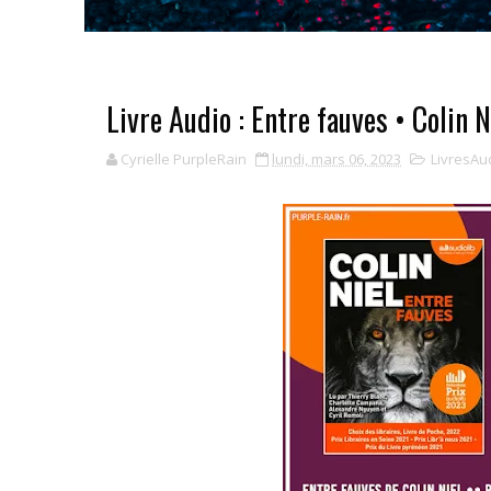
Livre Audio : Entre fauves • Colin N
Cyrielle PurpleRain
lundi, mars 06, 2023
LivresAu