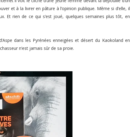
ernet il voit le cliché d’une jeune femme devant la dépouille d’un
ver et à la livrer en pâture à l’opinion publique. Même si d’elle, il
. Et rien de ce qui s’est joué, quelques semaines plus tôt, en
 d’Aspe dans les Pyrénées enneigées et désert du Kaokoland en
 chasseur n’est jamais sûr de sa proie.