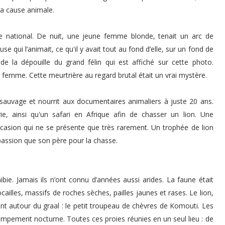
 la cause animale.
e national. De nuit, une jeune femme blonde, tenait un arc de
e qui l’animait, ce qu'il y avait tout au fond d’elle, sur un fond de
e la dépouille du grand félin qui est affiché sur cette photo.
e femme. Cette meurtrière au regard brutal était un vrai mystère.
sauvage et nourrit aux documentaires animaliers à juste 20 ans.
rie, ainsi qu'un safari en Afrique afin de chasser un lion. Une
casion qui ne se présente que très rarement. Un trophée de lion
assion que son père pour la chasse.
bie. Jamais ils n’ont connu d’années aussi arides. La faune était
ailles, massifs de roches sèches, pailles jaunes et rases. Le lion,
nt autour du graal : le petit troupeau de chèvres de Komouti. Les
 campement nocturne. Toutes ces proies réunies en un seul lieu : de