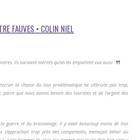
NTRE FAUVES • COLIN NIEL
stres. Ils auraient mérités qu’on les empaillent eux aussi
toriser la chasse du lion problématique ne s’ébruite pas trop,
e, parce que nous avions besoin des touristes et de l’argent des
 la guerre et du braconnage. Il y avait beaucoup moins de lion
eux s’approchait trop près des campements, menaçait bétail ou
r […] Ces hommes là, ceux qui avaient pris la vie d’un lion sans y