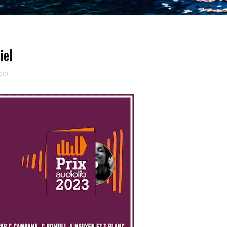
iel
dio