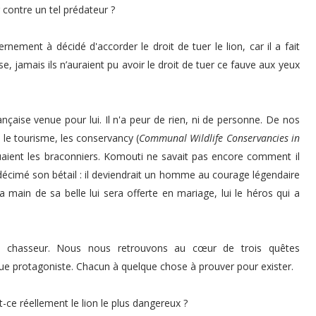
 contre un tel prédateur ?
rnement à décidé d'accorder le droit de tuer le lion, car il a fait
, jamais ils n’auraient pu avoir le droit de tuer ce fauve aux yeux
nçaise venue pour lui. Il n'a peur de rien, ni de personne. De nos
 : le tourisme, les conservancy (
Communal Wildlife Conservancies in
aquaient les braconniers. Komouti ne savait pas encore comment il
ait décimé son bétail : il deviendrait un homme au courage légendaire
a main de sa belle lui sera offerte en mariage, lui le héros qui a
du chasseur. Nous nous retrouvons au cœur de trois quêtes
ue protagoniste. Chacun à quelque chose à prouver pour exister.
t-ce réellement le lion le plus dangereux ?