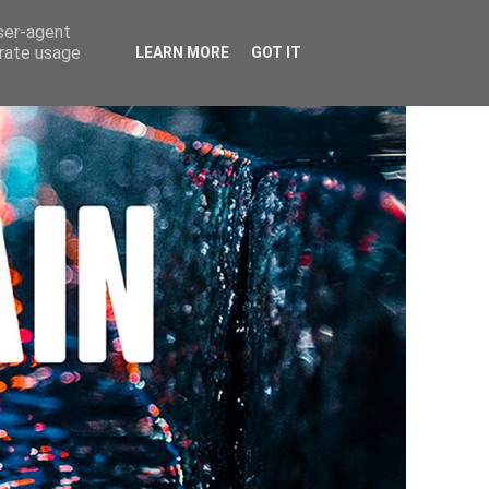
user-agent
erate usage
LEARN MORE
GOT IT