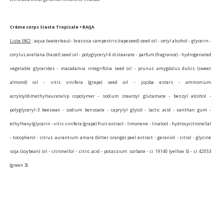
Crème corps Sieste Tropicale • BAIJA
Liste INCI
: aqua (water/eau) - brassica campestris (rapeseed) seed oil - cetyl alcohol - glycerin -
corylus avellana (hazel) seed oil - polyglyceryl-6 distearate - parfum (fragrance) - hydrogenated
vegetable glycerides - macadamia integrifolia seed oil - prunus amygdalus dulcis (sweet
almond) oil - vitis vinifera (grape) seed oil - jojoba esters - ammonium
acryloyldimethyltaurate/vp copolymer - sodium stearoyl glutamate - benzyl alcohol -
polyglyceryl-3 beeswax - sodium benzoate - caprylyl glycol - lactic acid - xanthan gum -
ethylhexylglycerin - vitis vinifera (grape) fruit extract - limonene - linalool - hydroxycitronellal
- tocopherol - citrus aurantium amara (bitter orange) peel extract - geraniol - citral - glycine
soja (soybean) oil - citronellol - citric acid - potassium sorbate - ci 19140 (yellow 5) - ci 42053
(green 3).