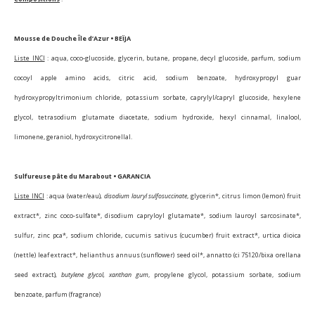
Mousse de Douche Île d’Azur • BEÏJA
Liste INCI
: aqua, coco-glucoside, glycerin, butane, propane, decyl glucoside, parfum, sodium
cocoyl apple amino acids, citric acid, sodium benzoate, hydroxypropyl guar
hydroxypropyltrimonium chloride, potassium sorbate, caprylyl/capryl glucoside, hexylene
glycol, tetrasodium glutamate diacetate, sodium hydroxide, hexyl cinnamal, linalool,
limonene, geraniol, hydroxycitronellal.
Sulfureuse pâte du Marabout • GARANCIA
Liste INCI
: aqua (water/eau)
, disodium lauryl sulfosuccinate
, glycerin*, citrus limon (lemon) fruit
extract*, zinc coco-sulfate*, disodium capryloyl glutamate*, sodium lauroyl sarcosinate*,
sulfur, zinc pca*, sodium chloride, cucumis sativus (cucumber) fruit extract*, urtica dioica
(nettle) leaf extract*, helianthus annuus (sunflower) seed oil*, annatto (ci 75120/bixa orellana
seed extract)
, butylene glycol, xanthan gum
, propylene glycol, potassium sorbate, sodium
benzoate, parfum (fragrance)