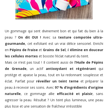
Un gommage qui sent divinement bon et qui fait du bien à la
peau ?
On dit OUI !
Avec sa
texture compotée ultra-
gourmande
, cet exfoliant est un vrai délice sensoriel. Enrichi
en
Pépins de Fraise
et
Grains de Sel
, il
élimine en douceur
les cellules mortes
et booste l’éclat naturel du teint.
Mais ce n’est pas tout ! Il contient aussi de
l’Huile de Pépins
de Grenade
, un actif
antioxydant et régénérant
qui
protège et apaise la peau, tout en lui redonnant souplesse et
éclat. Parfait pour
réveiller un teint terne
et préparer la
peau à recevoir ses soins. Avec
97 % d’ingrédients d’origine
naturelle
, ce gommage allie
efficacité et plaisir
, sans
agresser la peau. Résultat ? Un teint plus lumineux, une peau
plus lisse et une sensation de fraîcheur irrésistible