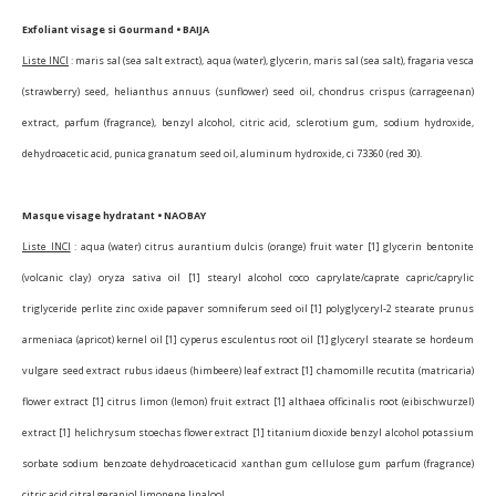
Exfoliant visage si Gourmand • BAIJA
Liste INCI
: maris sal (sea salt extract), aqua (water), glycerin, maris sal (sea salt), fragaria vesca
(strawberry) seed, helianthus annuus (sunflower) seed oil, chondrus crispus (carrageenan)
extract, parfum (fragrance), benzyl alcohol, citric acid, sclerotium gum, sodium hydroxide,
dehydroacetic acid, punica granatum seed oil, aluminum hydroxide, ci 73360 (red 30).
Masque visage hydratant • NAOBAY
Liste INCI
: aqua (water) citrus aurantium dulcis (orange) fruit water [1] glycerin bentonite
(volcanic clay) oryza sativa oil [1] stearyl alcohol coco caprylate/caprate capric/caprylic
triglyceride perlite zinc oxide papaver somniferum seed oil [1] polyglyceryl-2 stearate prunus
armeniaca (apricot) kernel oil [1] cyperus esculentus root oil [1] glyceryl stearate se hordeum
vulgare seed extract rubus idaeus (himbeere) leaf extract [1] chamomille recutita (matricaria)
flower extract [1] citrus limon (lemon) fruit extract [1] althaea officinalis root (eibischwurzel)
extract [1] helichrysum stoechas flower extract [1] titanium dioxide benzyl alcohol potassium
sorbate sodium benzoate dehydroacetic acid xanthan gum cellulose gum parfum (fragrance)
citric acid citral geraniol limonene linalool