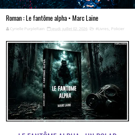
Roman : Le fantôme alpha • Marc Laine
Cyrielle PurpleRain
jeudi, juillet 02, 2026
#Livres
,
Policier