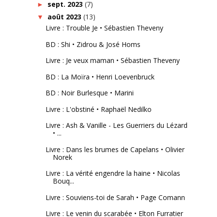
sept. 2023
(7)
►
août 2023
(13)
▼
Livre : Trouble Je • Sébastien Theveny
BD : Shi • Zidrou & José Homs
Livre : Je veux maman • Sébastien Theveny
BD : La Moïra • Henri Loevenbruck
BD : Noir Burlesque • Marini
Livre : L'obstiné • Raphaël Nedilko
Livre : Ash & Vanille - Les Guerriers du Lézard
• ...
Livre : Dans les brumes de Capelans • Olivier
Norek
Livre : La vérité engendre la haine • Nicolas
Bouq...
Livre : Souviens-toi de Sarah • Page Comann
Livre : Le venin du scarabée • Elton Furratier