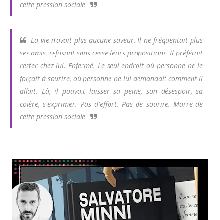
cette pression sociale
La vie n'avait plus aucune saveur. Il ne fréquentait plus
ses amis, refusant sans cesse leurs propositions. Il préférait
rester chez lui. Enfermé. Le seul endroit où personne ne le
forçait à sourire, où personne ne lui demandait comment il
allait. Là, il pouvait laisser sa peine, son désespoir, sa
colère, s'exprimer. Pas d'effort. Pas de sourire. Marre de
cette pression sociale