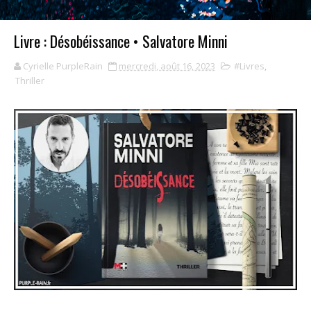
Livre : Désobéissance • Salvatore Minni
Cyrielle PurpleRain
mercredi, août 16, 2023
#Livres
,
Thriller