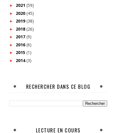
2021
(59)
►
2020
(45)
►
2019
(38)
►
2018
(26)
►
2017
(9)
►
2016
(6)
►
2015
(1)
►
2014
(3)
►
RECHERCHER DANS CE BLOG
LECTURE EN COURS