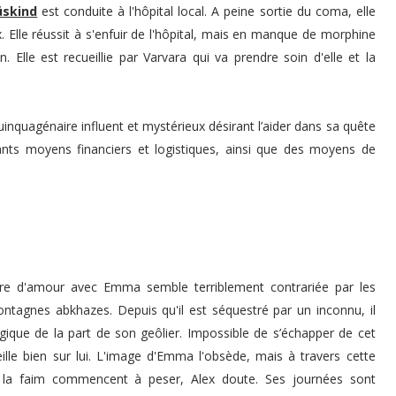
skind
est conduite à l'hôpital local. A peine sortie du coma, elle
 Elle réussit à s'enfuir de l'hôpital, mais en manque de morphine
. Elle est recueillie par Varvara qui va prendre soin d'elle et la
uinquagénaire
influent et mystérieux désirant l’aider dans sa quête
ants moyens financiers et logistiques, ainsi que des moyens de
oire d'amour avec Emma semble terriblement contrariée par les
agnes abkhazes. Depuis qu'il est séquestré par un inconnu, il
gique de la part de son geôlier.
Impossible de s’échapper de cet
ille bien sur lui.
L'image d'Emma l'obsède, mais à travers cette
t la faim commencent à peser, Alex doute. Ses
journées sont