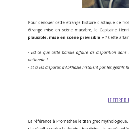
Pour dénouer cette étrange histoire d'attaque de frô
étrange mise en scène macabre, le Capitaine Henri
plausible, mise en scène prévisible »
? Cette affair
• Est-ce que cette banale affaire de disparition dans
nationale ?
• Et si les disparus d'Abkhazie n'étaient pas les gentils 
LE TITRE D
La référence à Prométhée le titan grec mythologique,
•
la révolte contre la domination divine
: ici représent