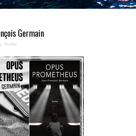
ançois Germain
s
,
Thriller