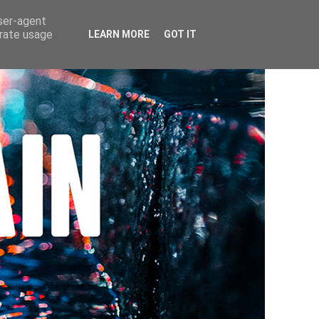
user-agent
erate usage
LEARN MORE
GOT IT