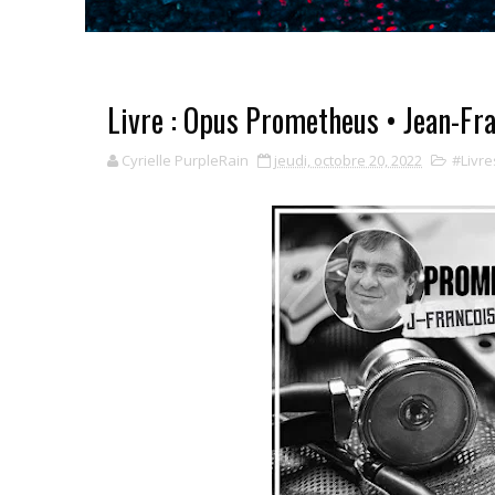
Livre : Opus Prometheus • Jean-Fr
Cyrielle PurpleRain
jeudi, octobre 20, 2022
#Livre