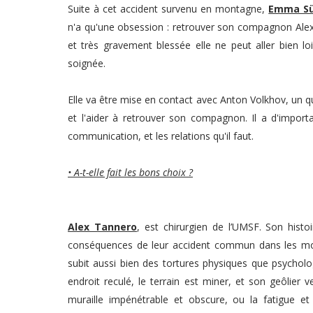
Suite à cet accident survenu en montagne,
Emma Sü
n'a qu'une obsession : retrouver son compagnon Alex.
et très gravement blessée elle ne peut aller bien loin
soignée.
Elle va être mise en contact avec Anton Volkhov, un
q
et l'aider à retrouver son compagnon. Il a
d'import
communication, et les relations qu'il faut.
• A-t-elle fait les bons choix ?
Alex Tannero
, est chirurgien de l’UMSF. Son hist
conséquences de leur accident commun dans les mont
subit aussi bien des tortures physiques que psycholo
endroit reculé, le terrain est miner, et son geôlier ve
m
uraille impénétrable et obscure, ou la
fatigue e